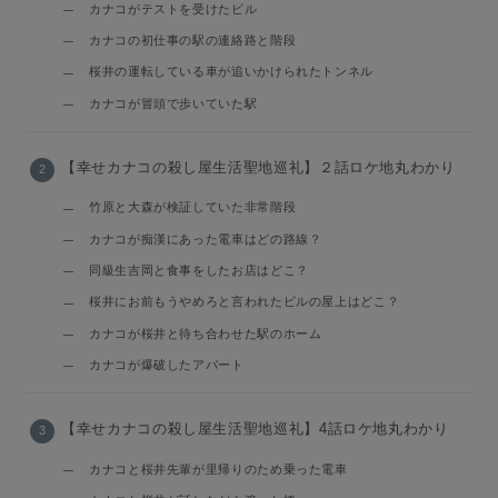
カナコがテストを受けたビル
カナコの初仕事の駅の連絡路と階段
桜井の運転している車が追いかけられたトンネル
カナコが冒頭で歩いていた駅
【幸せカナコの殺し屋生活聖地巡礼】２話ロケ地丸わかり
竹原と大森が検証していた非常階段
カナコが痴漢にあった電車はどの路線？
同級生吉岡と食事をしたお店はどこ？
桜井にお前もうやめろと言われたビルの屋上はどこ？
カナコが桜井と待ち合わせた駅のホーム
カナコが爆破したアパート
【幸せカナコの殺し屋生活聖地巡礼】4話ロケ地丸わかり
カナコと桜井先輩が里帰りのため乗った電車