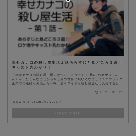
幸せカナコの殺し屋生活１話あらすじと見どころ３選！
キャスト丸わかり！
「幸せカナコの殺し屋生活」がついにスタート！ 元OLのカナコ（の
ん）が、ひょんなことから殺し屋の世界に飛び込むことに！？ブラック
企業での過酷な労働から一転、超ホワイトな殺し屋会社に入社するとい
うぶっ飛...
2025.03.23
www.stardramahub.com