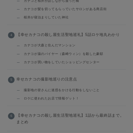
カナコと桜井が話しながら渡った橋
カナコが髪を切ってもらっていたサロンがある商店街
桜井が寝泊まりしていた神社
【幸せカナコの殺し屋生活聖地巡礼】5話ロケ地丸わかり
カナコが大森と住んだマンション
カナコが薬のバイヤー（森崎ウィン）を殺した豪邸
カナコが買い物をしていたショッピングセンター
幸せカナコの撮影地巡りの注意点
撮影地の皆さんに迷惑をかける行動をしないこと
ロケに使われたお店で情報ゲット！
【幸せカナコの殺し屋生活聖地巡礼】1話から最終話まで。
まとめ