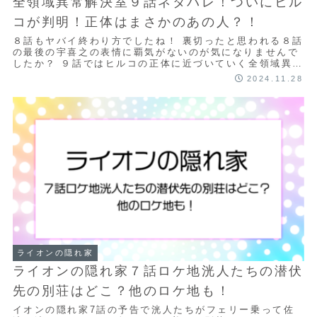
全領域異常解決室９話ネタバレ！ついにヒル
コが判明！正体はまさかのあの人？！
８話もヤバイ終わり方でしたね！ 裏切ったと思われる８話
の最後の宇喜之の表情に覇気がないのが気になりませんで
したか？ ９話ではヒルコの正体に近づいていく全領域異常
解決室のメンバーにも危機が訪れます。 こ...
2024.11.28
ライオンの隠れ家
ライオンの隠れ家７話ロケ地洸人たちの潜伏
先の別荘はどこ？他のロケ地も！
イオンの隠れ家7話の予告で洸人たちがフェリー乗って佐