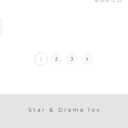
2024.11.21
次
1
2
3
へ
Star & Drama lov