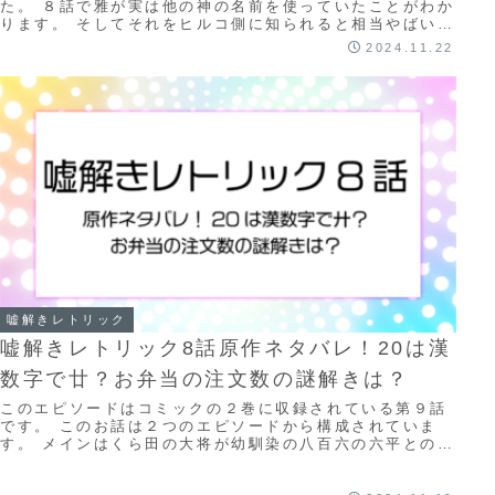
た。 ８話で雅が実は他の神の名前を使っていたことがわか
ります。 そしてそれをヒルコ側に知られると相当やばいこ
とに… この記事では 雅の本当はどんな神な...
2024.11.22
嘘解きレトリック
嘘解きレトリック8話原作ネタバレ！20は漢
数字で廿？お弁当の注文数の謎解きは？
このエピソードはコミックの２巻に収録されている第９話
です。 このお話は２つのエピソードから構成されていま
す。 メインはくら田の大将が幼馴染の八百六の六平とのお
弁当の注文の数が合わなかったお話と馨が駅で...