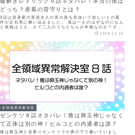
嘘解きレトリック９話ネタバレ！本当の孫は
どっち？産着の背守りとは？
9話は資産家の実原夫人の実の孫を見抜いて欲しいとの案
件が左右馬に舞い込みました。 孫は一人のはずなのになん
と候補は２人。さて二人のうちどちらが本物なのか？それ
とも二人とも違うのか？ 鹿乃子と左右馬はど...
2024.11.26
全領域異常解決室
ゼンケツ８話ネタバレ！雅は興玉神じゃなく
て正体は別の神！ヒルコとの内通者は誰？
雅は興玉神と名乗りゼンケツで小夢の下で働いていまし