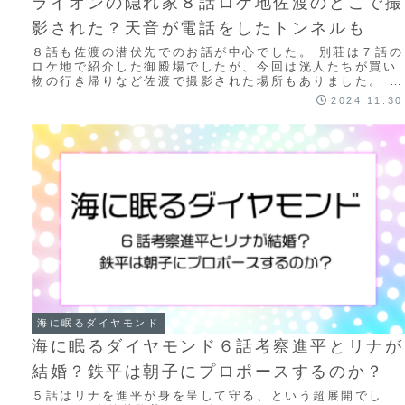
ライオンの隠れ家８話ロケ地佐渡のどこで撮
影された？天音が電話をしたトンネルも
８話も佐渡の潜伏先でのお話が中心でした。 別荘は７話の
ロケ地で紹介した御殿場でしたが、今回は洸人たちが買い
物の行き帰りなど佐渡で撮影された場所もありました。 あ
と天音が工藤に電話したトンネル？も印象的...
2024.11.30
海に眠るダイヤモンド
海に眠るダイヤモンド６話考察進平とリナが
結婚？鉄平は朝子にプロポースするのか？
５話はリナを進平が身を呈して守る、という超展開でし