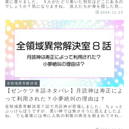
渡に渡りました。 ３人がたどり着いた別荘はどこにあるの
でしょうか？気になりますね。 洸人たちが身を隠した別
荘、工藤と天音が行った喫茶店、橘が愛生と行...
2024.11.23
全領域異常解決室
【ゼンケツ８話ネタバレ】月読神は寿正によ
って利用された？小夢絶叫の理由は？
全領域異常解決室７話で月読神が登場しました。 ちょっと
ぶっけらぼうですが、悪い神では無さそうに思えましたよ
ね。 でも最後には寿に人魚の剥製の再生を頼まれてそれを
引き受けていました。 なぜ月読神は寿の申...