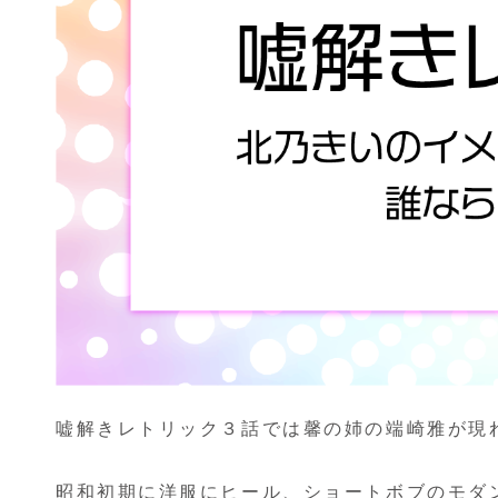
嘘解きレトリック３話では馨の姉の端崎雅が現
昭和初期に洋服にヒール、ショートボブのモダ