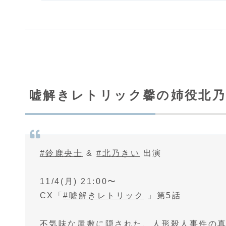
嘘解きレトリック馨の姉役北
#鈴鹿央士
&
#北乃きい
出演
11/4(月) 21:00〜
CX「
#嘘解きレトリック
」第5話
不気味な屋敷に隠された、人形殺人事件の真相