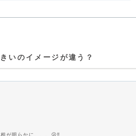
乃きいのイメージが違う？
が明らかに、、、🫢‼️