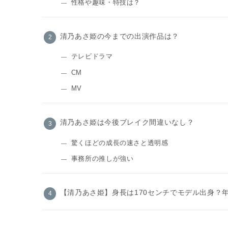
性格や趣味・特技は？
清乃あさ姫の今までの出演作品は？
テレビドラマ
CM
MV
清乃あさ姫は今後ブレイク間違いなし？
驚くほどの成長の速さと透明感
事務所の推しが強い
【清乃あさ姫】身長は170センチでモデル出身？