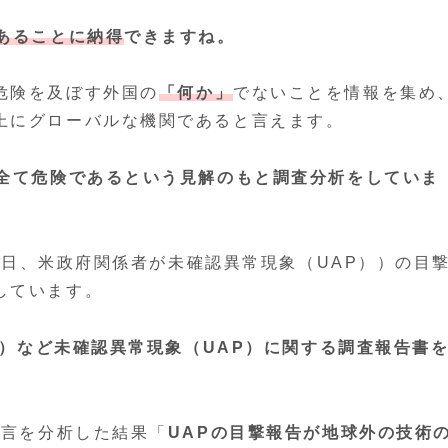
あることに納得
できますね。
危険を及ぼす外国の
「何か」
でないことを情報を集め
上にグローバルな機関であると言えます。
全て危険であるという見解のもと調査分析をしていま
30日、米政府関係者が未確認異常現象（UAP））の目
しています。
O）など未確認異常現象（UAP）に関する調査報告書
証言を分析した結果「
UAPの目撃報告が地球外の技術