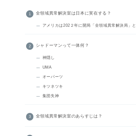
全領域異常解決室は日本に実在する？
アメリカは202２年に開局「全領域異常解決局」
シャドーマンって一体何？
神隠し
UMA
オーパーツ
キツネツキ
集団失神
全領域異常解決室のあらすじは？