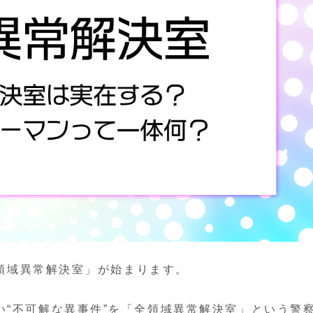
全領域異常解決室」が始まります。
い“不可解な異事件”を「全領域異常解決室」という警