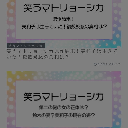
笑うマトリョーシカ
笑うマトリョーシカ原作結末！美和子は生きて
いた！複数疑惑の真相は？
2024.08.17